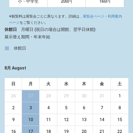
小・中学生
200円
160円
※観覧料は展覧会ごとに異なります。詳細は、
展覧会ページ
・
利用案内
ページ
をご覧ください。
休館日
月曜日 (祝日の場合は開館、翌平日休館)
展示替え期間・年末年始
■
休館日
8月 August
日
月
火
水
木
金
土
26
27
28
29
30
31
1
2
3
4
5
6
7
8
9
10
11
12
13
14
15
16
17
18
19
20
21
22