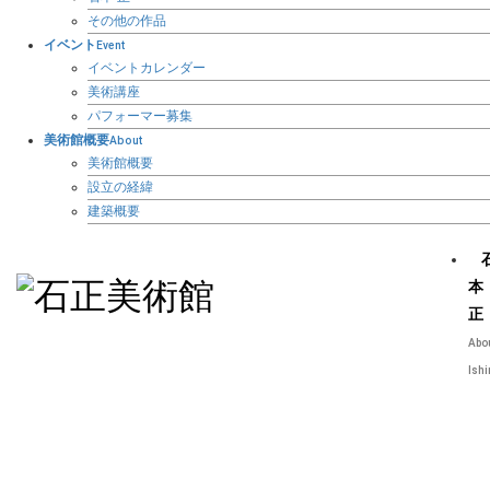
その他の作品
イベント
Event
イベントカレンダー
美術講座
パフォーマー募集
美術館概要
About
美術館概要
設立の経緯
建築概要
本
正
Abo
Ish