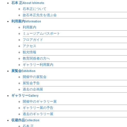
石本 正
About Ishimoto
石本正について
故石本正先生を偲ぶ会
利用案内
Information
利用案内
ミュージアムパスポート
フロアガイド
アクセス
観光情報
教育関係者の方へ
ギャラリー利用案内
展覧会
Exhibition
開催中の展覧会
展覧会予告
過去の企画展
ギャラリー
Gallery
開催中のギャラリー展
ギャラリー展の予告
過去のギャラリー展
収蔵作品
Collection
石本 正