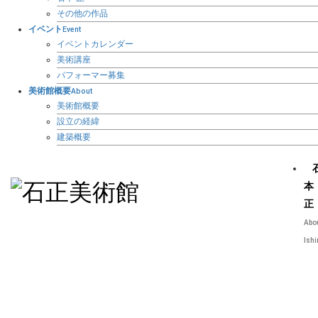
その他の作品
イベント
Event
イベントカレンダー
美術講座
パフォーマー募集
美術館概要
About
美術館概要
設立の経緯
建築概要
本
正
Abo
Ish