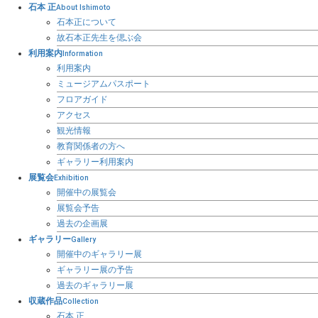
石本 正
About Ishimoto
石本正について
故石本正先生を偲ぶ会
利用案内
Information
利用案内
ミュージアムパスポート
フロアガイド
アクセス
観光情報
教育関係者の方へ
ギャラリー利用案内
展覧会
Exhibition
開催中の展覧会
展覧会予告
過去の企画展
ギャラリー
Gallery
開催中のギャラリー展
ギャラリー展の予告
過去のギャラリー展
収蔵作品
Collection
石本 正