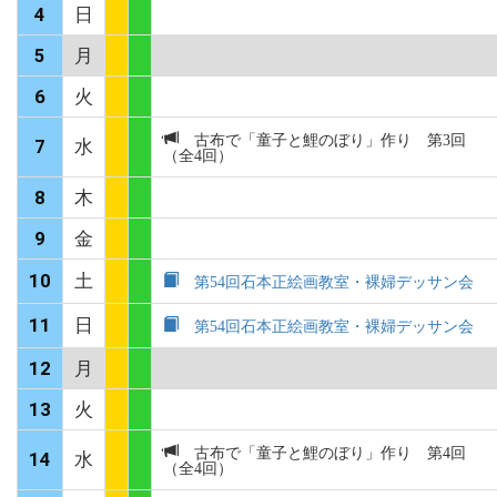
4
日
5
月
6
火
古布で「童子と鯉のぼり」作り 第3回
7
水
（全4回）
8
木
9
金
10
土
第54回石本正絵画教室・裸婦デッサン会
11
日
第54回石本正絵画教室・裸婦デッサン会
12
月
13
火
古布で「童子と鯉のぼり」作り 第4回
14
水
（全4回）