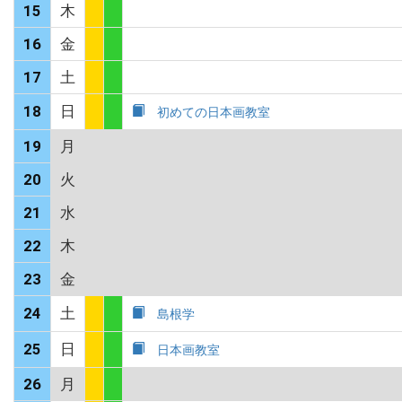
15
木
16
金
17
土
18
日
初めての日本画教室
19
月
20
火
21
水
22
木
23
金
24
土
島根学
25
日
日本画教室
26
月