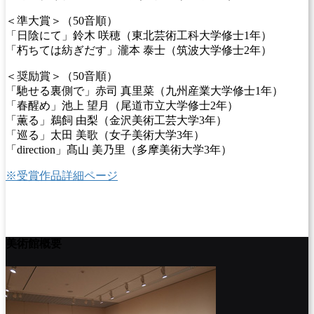
＜準大賞＞（50音順）
「日陰にて」鈴木 咲穂（東北芸術工科大学修士1年）
「朽ちては紡ぎだす」瀧本 泰士（筑波大学修士2年）
＜奨励賞＞（50音順）
「馳せる裏側で」赤司 真里菜（九州産業大学修士1年）
「春醒め」池上 望月（尾道市立大学修士2年）
「薫る」鵜飼 由梨（金沢美術工芸大学3年）
「巡る」太田 美歌（女子美術大学3年）
「direction」髙山 美乃里（多摩美術大学3年）
※受賞作品詳細ページ
美術館概要