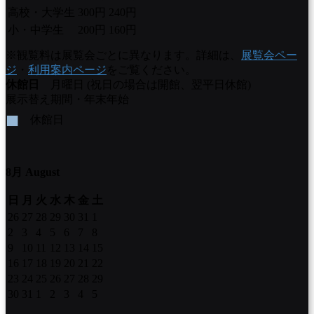
高校・大学生
300円
240円
小・中学生
200円
160円
※観覧料は展覧会ごとに異なります。詳細は、
展覧会ペー
ジ
・
利用案内ページ
をご覧ください。
休館日
月曜日 (祝日の場合は開館、翌平日休館)
展示替え期間・年末年始
■
休館日
8月 August
日
月
火
水
木
金
土
26
27
28
29
30
31
1
2
3
4
5
6
7
8
9
10
11
12
13
14
15
16
17
18
19
20
21
22
23
24
25
26
27
28
29
30
31
1
2
3
4
5