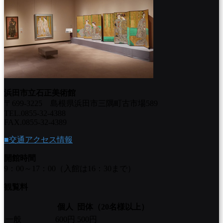
浜田市立石正美術館
〒699-3225 島根県浜田市三隅町古市場589
TEL.0855-32-4388
FAX.0855-32-4389
■交通アクセス情報
開館時間
9：00～17：00（入館は16：30まで）
観覧料
個人
団体（20名様以上）
一般
600円
500円