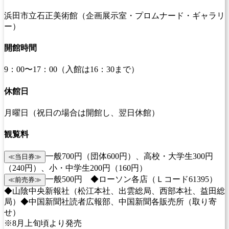
浜田市立石正美術館（企画展示室・プロムナード・ギャラリ
ー）
開館時間
9：00〜17：00（入館は16：30まで）
休館日
月曜日（祝日の場合は開館し、翌日休館）
観覧料
一般700円（団体600円）、高校・大学生300円
≪当日券≫
（240円）、小・中学生200円（160円）
一般500円 ◆ローソン各店（Ｌコード61395）
≪前売券≫
◆山陰中央新報社（松江本社、出雲総局、西部本社、益田総
局）◆中国新聞社読者広報部、中国新聞各販売所（取り寄
せ）
※8月上旬頃より発売