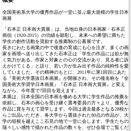
全国美術系大学の優秀作品が一堂に並ぶ最大規模の学生日本
画展
「石本正 日本画大賞展」は、当地出身の日本画家・石本正
画伯（1920-2015）の功績を顕彰し、未来への希望に満ちた
学生の創作活動を奨励する推薦制の公募展です。
長きにわたる画業の中で後進の育成にも心を注ぎ、多くの画
家を画壇へ送り出してきた石本正は「学生の作品には欲が無
く気力がある。作家と対象との心の交流があり、見る者に訴
えかけてくる」と語り、若い力が生み出す作品の純粋性を愛
していました。その精神のもとに、2011年に第1回目にあた
る『美術大学選抜日本画展』が開催され、その後名称を『全
国美術大学奨学日本画展』『石本正 日本画大賞展』と変え
ながら、今年度で7回目を迎えます。
本展は、日本全国の日本画を修める大学に学生作品の推薦を
依頼し、石本の画心を受け継ぐ選考委員の方々より、優秀な
作品に賞を与えて奨学します。今回は過去最多となる28校か
らご出品いただき、各大学から選抜された80点の作品が、大
学の垣根を越えここ石見の地で一堂に会します。学生たちの
瑞々しい感性で描かれた作品の数々を、ぜひ会場でご覧くだ