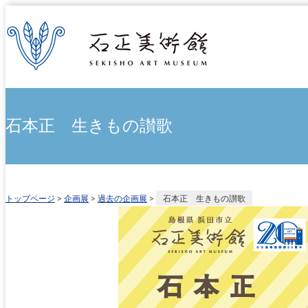
石本正 生きもの讃歌
トップページ
>
企画展
>
過去の企画展
>
石本正 生きもの讃歌