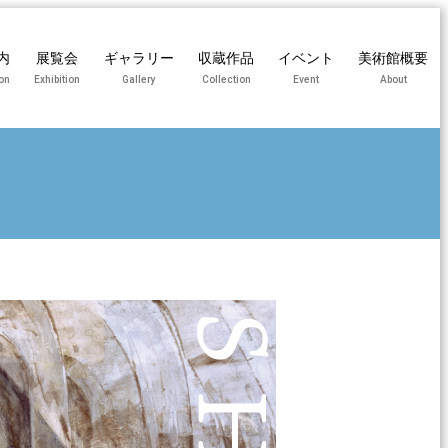
内
展覧会
ギャラリー
収蔵作品
イベント
美術館概要
on
Exhibition
Gallery
Collection
Event
About