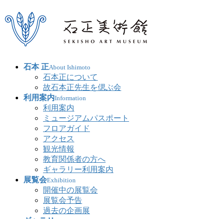
石本 正
About Ishimoto
石本正について
故石本正先生を偲ぶ会
利用案内
Information
利用案内
ミュージアムパスポート
フロアガイド
アクセス
観光情報
教育関係者の方へ
ギャラリー利用案内
展覧会
Exhibition
開催中の展覧会
展覧会予告
過去の企画展