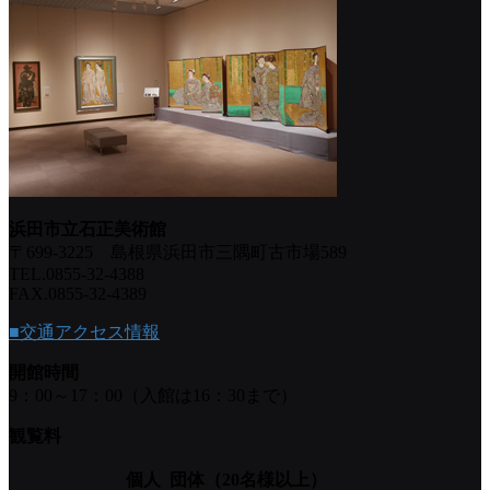
浜田市立石正美術館
〒699-3225 島根県浜田市三隅町古市場589
TEL.0855-32-4388
FAX.0855-32-4389
■交通アクセス情報
開館時間
9：00～17：00（入館は16：30まで）
観覧料
個人
団体（20名様以上）