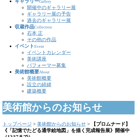
ギャラリー
Gallery
開催中のギャラリー展
ギャラリー展の予告
過去のギャラリー展
収蔵作品
Collection
石本 正
その他の作品
イベント
Event
イベントカレンダー
美術講座
パフォーマー募集
美術館概要
About
美術館概要
設立の経緯
建築概要
美術館からのお知らせ
トップページ
>
美術館からのお知らせ
>
【プロムナード】
《「記憶でたどる通学絵地図」を描く完成報告展》開催中
（12/17まで）