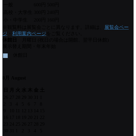
一般
600円
500円
高校・大学生
300円
240円
小・中学生
200円
160円
※観覧料は展覧会ごとに異なります。詳細は、
展覧会ペー
ジ
・
利用案内ページ
をご覧ください。
休館日
月曜日 (祝日の場合は開館、翌平日休館)
展示替え期間・年末年始
■
休館日
8月 August
日
月
火
水
木
金
土
26
27
28
29
30
31
1
2
3
4
5
6
7
8
9
10
11
12
13
14
15
16
17
18
19
20
21
22
23
24
25
26
27
28
29
30
31
1
2
3
4
5