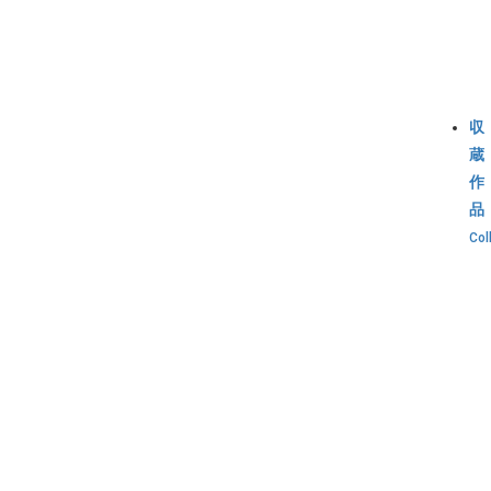
収
蔵
作
品
Col