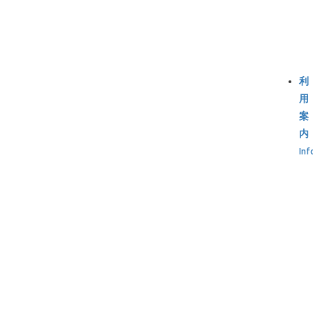
利
用
案
内
Inf