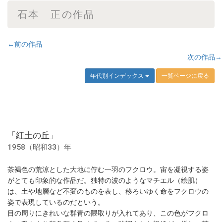
石本 正の作品
←前の作品
次の作品→
年代別インデックス
一覧ページに戻る
「紅土の丘」
1958（昭和33）年
茶褐色の荒涼とした大地に佇む一羽のフクロウ。宙を凝視する姿
がとても印象的な作品だ。独特の波のようなマチエル（絵肌）
は、土や地層など不変のものを表し、移ろいゆく命をフクロウの
姿で表現しているのだという。
目の周りにきれいな群青の隈取りが入れてあり、この色がフクロ