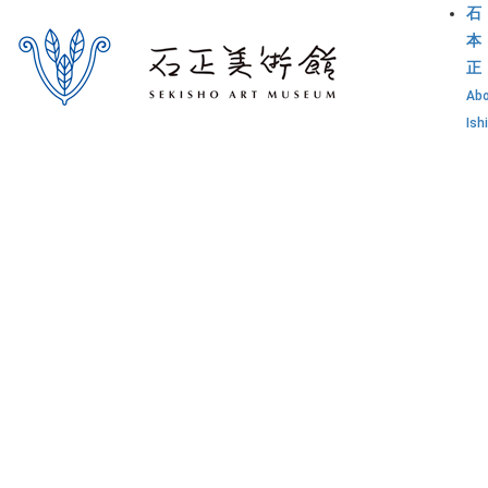
石
本
正
Ab
Ish