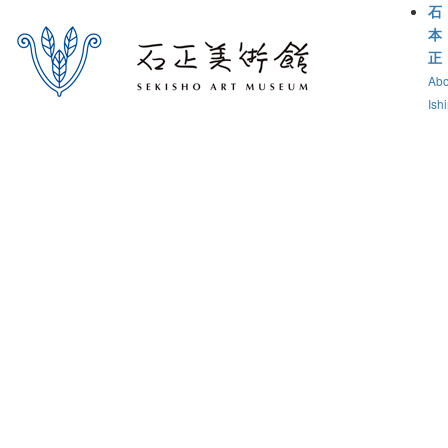
石
本
正
Abo
Ish