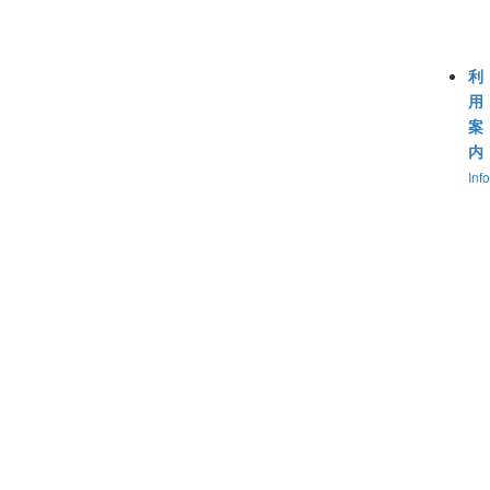
利
用
案
内
Inf