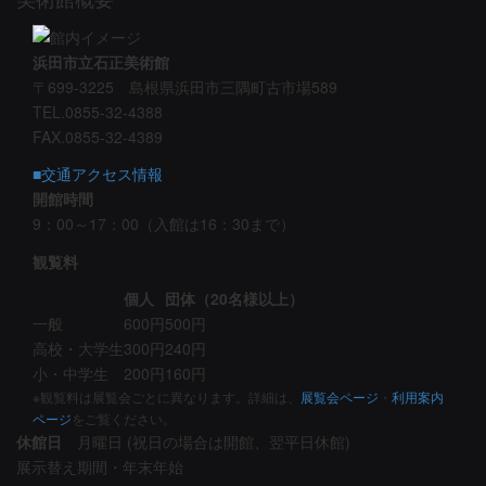
浜田市立石正美術館
〒699-3225 島根県浜田市三隅町古市場589
TEL.0855-32-4388
FAX.0855-32-4389
■交通アクセス情報
開館時間
9：00～17：00（入館は16：30まで）
観覧料
個人
団体（20名様以上）
一般
600円
500円
高校・大学生
300円
240円
小・中学生
200円
160円
※観覧料は展覧会ごとに異なります。詳細は、
展覧会ページ
・
利用案内
ページ
をご覧ください。
休館日
月曜日 (祝日の場合は開館、翌平日休館)
展示替え期間・年末年始