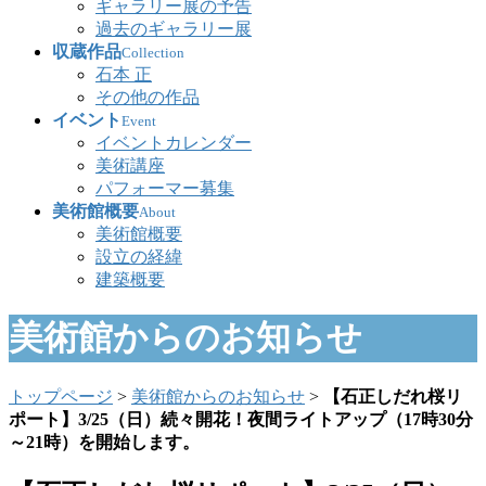
ギャラリー展の予告
過去のギャラリー展
収蔵作品
Collection
石本 正
その他の作品
イベント
Event
イベントカレンダー
美術講座
パフォーマー募集
美術館概要
About
美術館概要
設立の経緯
建築概要
美術館からのお知らせ
トップページ
>
美術館からのお知らせ
>
【石正しだれ桜リ
ポート】3/25（日）続々開花！夜間ライトアップ（17時30分
～21時）を開始します。