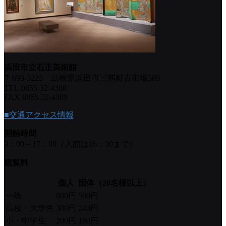
浜田市立石正美術館
〒699-3225 島根県浜田市三隅町古市場589
TEL.0855-32-4388
FAX.0855-32-4389
■交通アクセス情報
開館時間
9：00～17：00（入館は16：30まで）
観覧料
個人
団体（20名様以上）
一般
600円
500円
高校・大学生
300円
240円
小・中学生
200円
160円