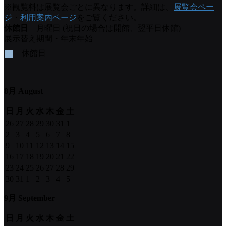
※観覧料は展覧会ごとに異なります。詳細は、
展覧会ペー
ジ
・
利用案内ページ
をご覧ください。
休館日
月曜日 (祝日の場合は開館、翌平日休館)
展示替え期間・年末年始
■
休館日
8月 August
日
月
火
水
木
金
土
26
27
28
29
30
31
1
2
3
4
5
6
7
8
9
10
11
12
13
14
15
16
17
18
19
20
21
22
23
24
25
26
27
28
29
30
31
1
2
3
4
5
9月 September
日
月
火
水
木
金
土