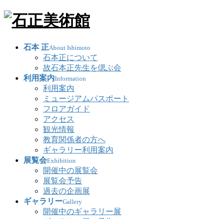
石本 正
About Ishimoto
石本正について
故石本正先生を偲ぶ会
利用案内
Information
利用案内
ミュージアムパスポート
フロアガイド
アクセス
観光情報
教育関係者の方へ
ギャラリー利用案内
展覧会
Exhibition
開催中の展覧会
展覧会予告
過去の企画展
ギャラリー
Gallery
開催中のギャラリー展