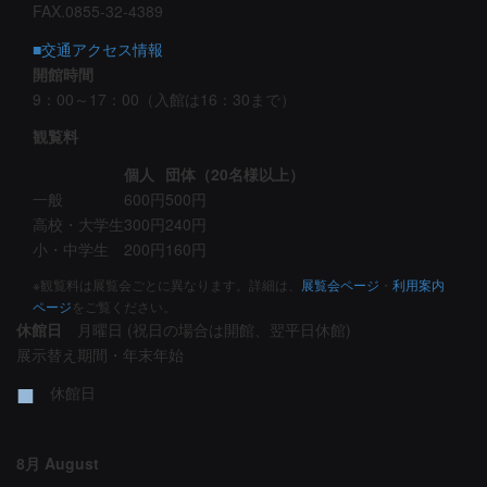
FAX.0855-32-4389
■交通アクセス情報
開館時間
9：00～17：00（入館は16：30まで）
観覧料
個人
団体（20名様以上）
一般
600円
500円
高校・大学生
300円
240円
小・中学生
200円
160円
※観覧料は展覧会ごとに異なります。詳細は、
展覧会ページ
・
利用案内
ページ
をご覧ください。
休館日
月曜日 (祝日の場合は開館、翌平日休館)
展示替え期間・年末年始
■
休館日
8月 August