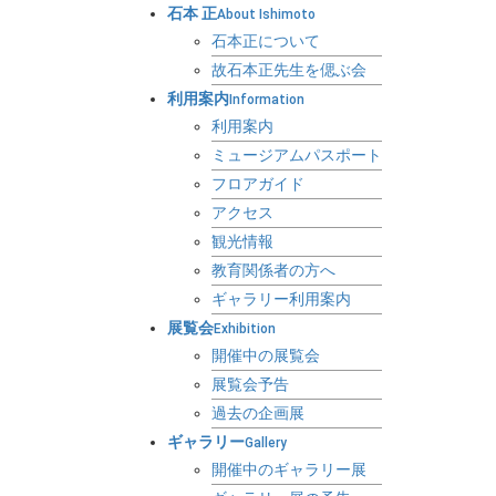
石本 正
About Ishimoto
石本正について
故石本正先生を偲ぶ会
利用案内
Information
利用案内
ミュージアムパスポート
フロアガイド
アクセス
観光情報
教育関係者の方へ
ギャラリー利用案内
展覧会
Exhibition
開催中の展覧会
展覧会予告
過去の企画展
ギャラリー
Gallery
開催中のギャラリー展