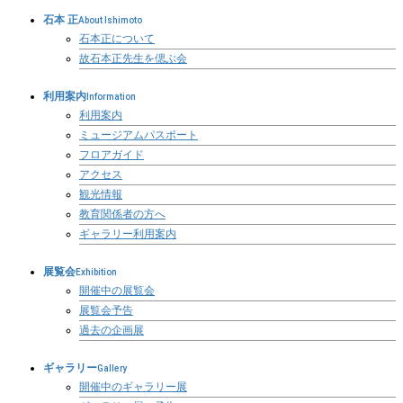
石本 正
About Ishimoto
石本正について
故石本正先生を偲ぶ会
利用案内
Information
利用案内
ミュージアムパスポート
フロアガイド
アクセス
観光情報
教育関係者の方へ
ギャラリー利用案内
展覧会
Exhibition
開催中の展覧会
展覧会予告
過去の企画展
ギャラリー
Gallery
開催中のギャラリー展