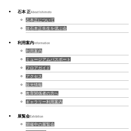
石本 正
About Ishimoto
石本正について
故石本正先生を偲ぶ会
利用案内
Information
利用案内
ミュージアムパスポート
フロアガイド
アクセス
観光情報
教育関係者の方へ
ギャラリー利用案内
展覧会
Exhibition
開催中の展覧会