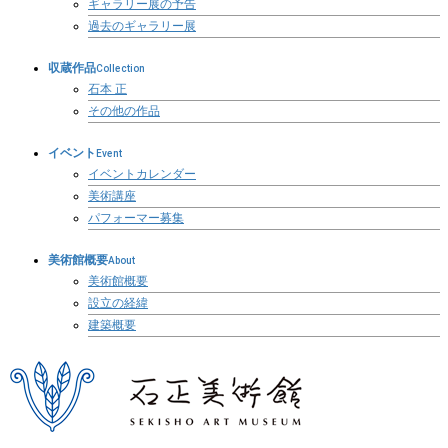
ギャラリー展の予告
過去のギャラリー展
収蔵作品
Collection
石本 正
その他の作品
イベント
Event
イベントカレンダー
美術講座
パフォーマー募集
美術館概要
About
美術館概要
設立の経緯
建築概要