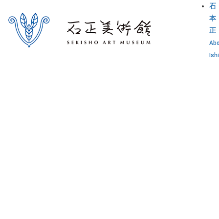
石
本
正
Ab
Ish