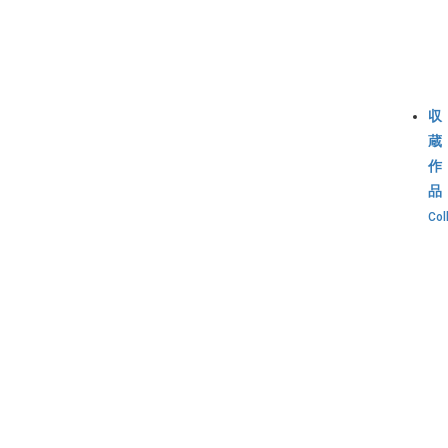
収
蔵
作
品
Col