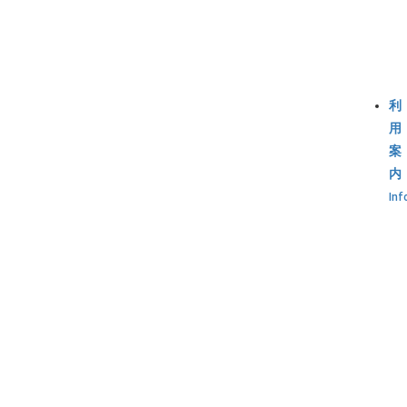
利
用
案
内
Inf