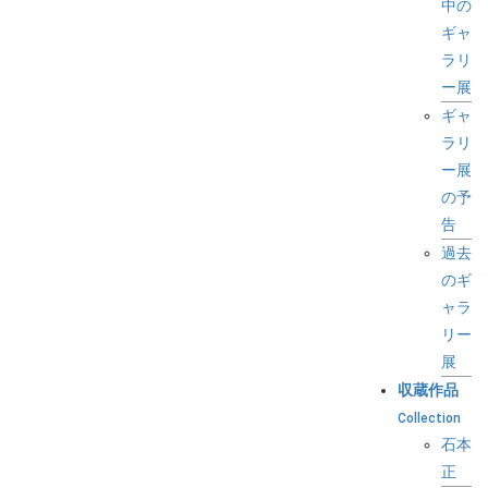
中の
ギャ
ラリ
ー展
ギャ
ラリ
ー展
の予
告
過去
のギ
ャラ
リー
展
収蔵作品
Collection
石本
正