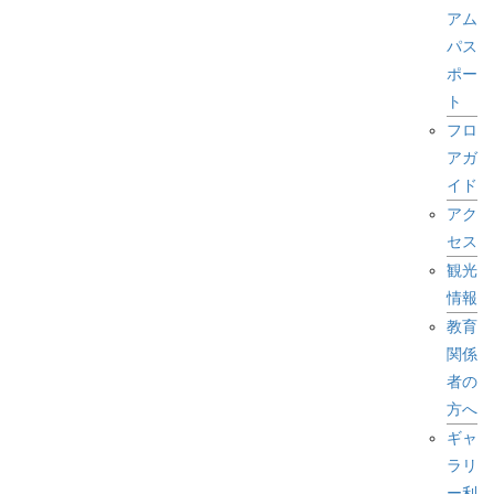
アム
パス
ポー
ト
フロ
アガ
イド
アク
セス
観光
情報
教育
関係
者の
方へ
ギャ
ラリ
ー利