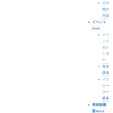
その
他の
作品
イベント
Event
イベ
ント
カレ
ンダ
ー
美術
講座
パフ
ォー
マー
募集
美術館概
要
About