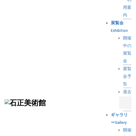
用案
内
展覧会
Exhibition
開催
中の
展覧
会
展覧
会予
告
過去
の企
画展
ギャラリ
ー
Gallery
開催