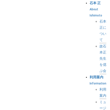
石本 正
About
Ishimoto
石本
正に
つい
て
故石
本正
先生
を偲
ぶ会
利用案内
Information
利用
案内
ミュ
ージ