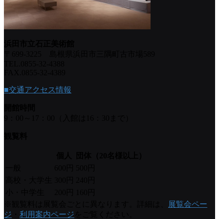
浜田市立石正美術館
〒699-3225 島根県浜田市三隅町古市場589
TEL.0855-32-4388
FAX.0855-32-4389
■交通アクセス情報
開館時間
9：00～17：00（入館は16：30まで）
観覧料
個人
団体（20名様以上）
一般
600円
500円
高校・大学生
300円
240円
小・中学生
200円
160円
※観覧料は展覧会ごとに異なります。詳細は、
展覧会ペー
ジ
・
利用案内ページ
をご覧ください。