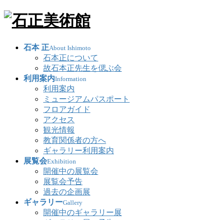
石本 正
About Ishimoto
石本正について
故石本正先生を偲ぶ会
利用案内
Information
利用案内
ミュージアムパスポート
フロアガイド
アクセス
観光情報
教育関係者の方へ
ギャラリー利用案内
展覧会
Exhibition
開催中の展覧会
展覧会予告
過去の企画展
ギャラリー
Gallery
開催中のギャラリー展