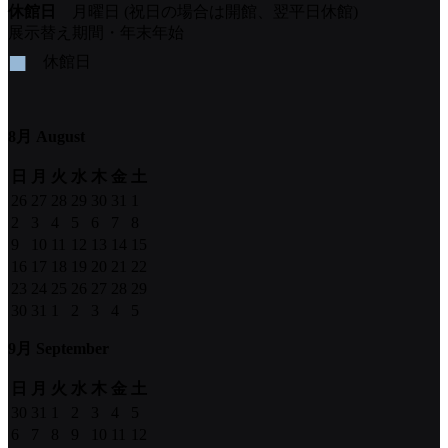
休館日
月曜日 (祝日の場合は開館、翌平日休館)
展示替え期間・年末年始
■
休館日
8月 August
日
月
火
水
木
金
土
26
27
28
29
30
31
1
2
3
4
5
6
7
8
9
10
11
12
13
14
15
16
17
18
19
20
21
22
23
24
25
26
27
28
29
30
31
1
2
3
4
5
9月 September
日
月
火
水
木
金
土
30
31
1
2
3
4
5
6
7
8
9
10
11
12