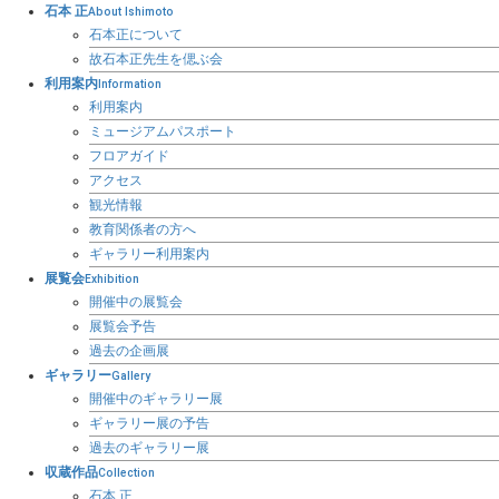
石本 正
About Ishimoto
石本正について
故石本正先生を偲ぶ会
利用案内
Information
利用案内
ミュージアムパスポート
フロアガイド
アクセス
観光情報
教育関係者の方へ
ギャラリー利用案内
展覧会
Exhibition
開催中の展覧会
展覧会予告
過去の企画展
ギャラリー
Gallery
開催中のギャラリー展
ギャラリー展の予告
過去のギャラリー展
収蔵作品
Collection
石本 正