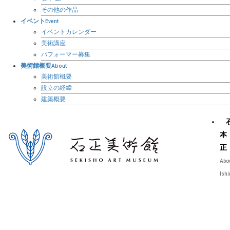
その他の作品
イベント
Event
イベントカレンダー
美術講座
パフォーマー募集
美術館概要
About
美術館概要
設立の経緯
建築概要
本
正
Abo
Ish