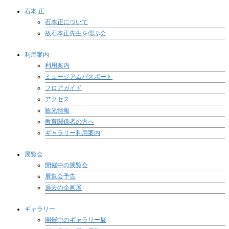
石本 正
石本正について
故石本正先生を偲ぶ会
利用案内
利用案内
ミュージアムパスポート
フロアガイド
アクセス
観光情報
教育関係者の方へ
ギャラリー利用案内
展覧会
開催中の展覧会
展覧会予告
過去の企画展
ギャラリー
開催中のギャラリー展