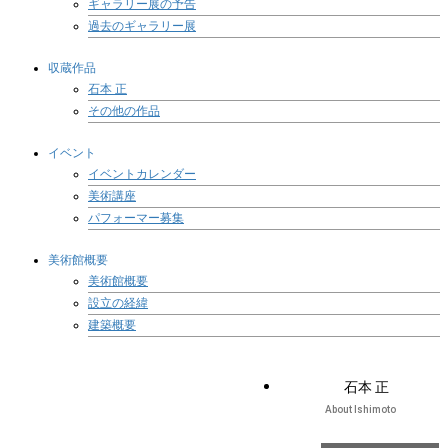
ギャラリー展の予告
過去のギャラリー展
収蔵作品
石本 正
その他の作品
イベント
イベントカレンダー
美術講座
パフォーマー募集
美術館概要
美術館概要
設立の経緯
建築概要
石本 正
About Ishimoto