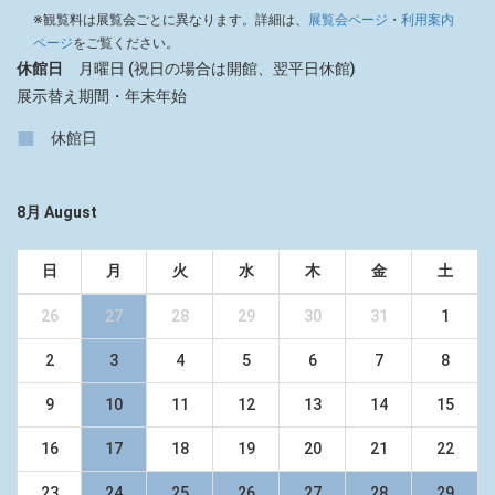
※観覧料は展覧会ごとに異なります。詳細は、
展覧会ページ
・
利用案内
ページ
をご覧ください。
休館日
月曜日 (祝日の場合は開館、翌平日休館)
展示替え期間・年末年始
■
休館日
8月 August
日
月
火
水
木
金
土
26
27
28
29
30
31
1
2
3
4
5
6
7
8
9
10
11
12
13
14
15
16
17
18
19
20
21
22
23
24
25
26
27
28
29