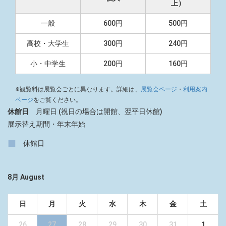
上）
一般
600円
500円
高校・大学生
300円
240円
小・中学生
200円
160円
※観覧料は展覧会ごとに異なります。詳細は、
展覧会ページ
・
利用案内
ページ
をご覧ください。
休館日
月曜日 (祝日の場合は開館、翌平日休館)
展示替え期間・年末年始
■
休館日
8月 August
日
月
火
水
木
金
土
26
27
28
29
30
31
1