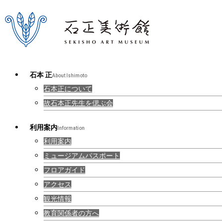
石本 正
About Ishimoto
石本正について
故石本正先生を偲ぶ会
利用案内
Information
利用案内
ミュージアムパスポート
フロアガイド
アクセス
観光情報
教育関係者の方へ