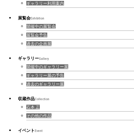
ギャラリー利用案内
展覧会
Exhibition
開催中の展覧会
展覧会予告
過去の企画展
ギャラリー
Gallery
開催中のギャラリー展
ギャラリー展の予告
過去のギャラリー展
収蔵作品
Collection
石本 正
その他の作品
イベント
Event