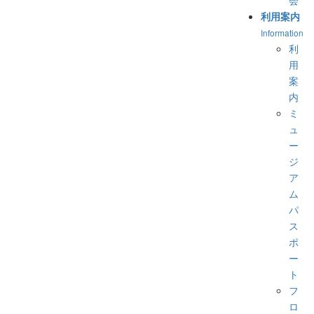
会
利用案内
Information
利
用
案
内
ミ
ュ
ー
ジ
ア
ム
パ
ス
ポ
ー
ト
フ
ロ