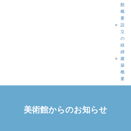
館
概
要
設
立
の
経
緯
建
築
概
要
美術館からのお知らせ