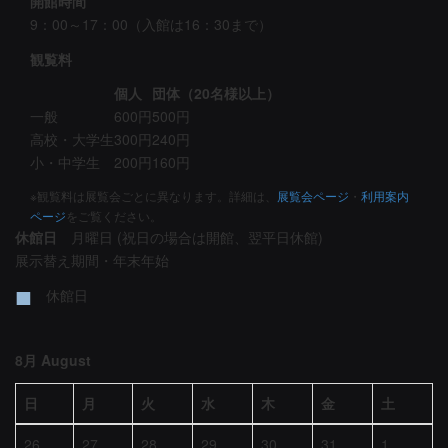
開館時間
9：00～17：00（入館は16：30まで）
観覧料
個人
団体（20名様以上）
一般
600円
500円
高校・大学生
300円
240円
小・中学生
200円
160円
※観覧料は展覧会ごとに異なります。詳細は、
展覧会ページ
・
利用案内
ページ
をご覧ください。
休館日
月曜日 (祝日の場合は開館、翌平日休館)
展示替え期間・年末年始
■
休館日
8月 August
日
月
火
水
木
金
土
26
27
28
29
30
31
1