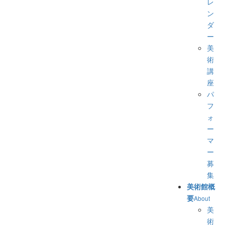
レ
ン
ダ
ー
美
術
講
座
パ
フ
ォ
ー
マ
ー
募
集
美術館概
要
About
美
術