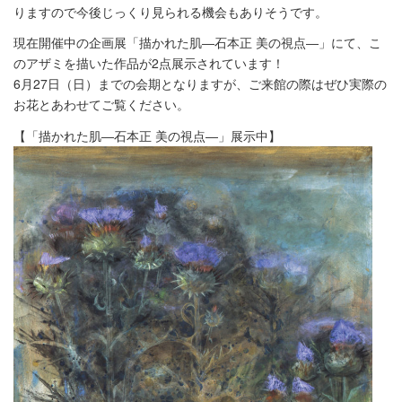
りますので今後じっくり見られる機会もありそうです。
現在開催中の企画展「描かれた肌―石本正 美の視点―」にて、こ
のアザミを描いた作品が2点展示されています！
6月27日（日）までの会期となりますが、ご来館の際はぜひ実際の
お花とあわせてご覧ください。
【「描かれた肌―石本正 美の視点―」展示中】