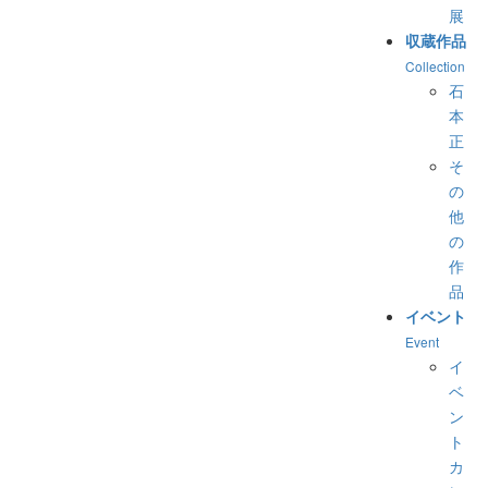
展
収蔵作品
Collection
石
本
正
そ
の
他
の
作
品
イベント
Event
イ
ベ
ン
ト
カ