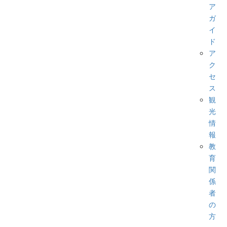
ア
ガ
イ
ド
ア
ク
セ
ス
観
光
情
報
教
育
関
係
者
の
方