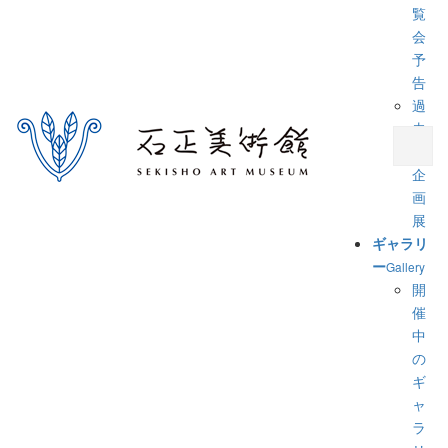
覧
会
予
告
過
去
の
企
画
展
ギャラリ
ー
Gallery
開
催
中
の
ギ
ャ
ラ