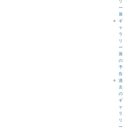
リ
ー
展
ギ
ャ
ラ
リ
ー
展
の
予
告
過
去
の
ギ
ャ
ラ
リ
ー