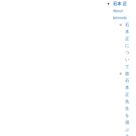
石本 正
About
Ishimoto
石
本
正
に
つ
い
て
故
石
本
正
先
生
を
偲
ぶ