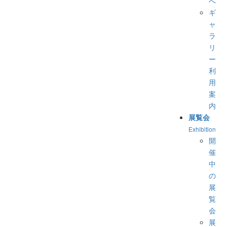
へ
ギ
ャ
ラ
リ
ー
利
用
案
内
展覧会
Exhibition
開
催
中
の
展
覧
会
展