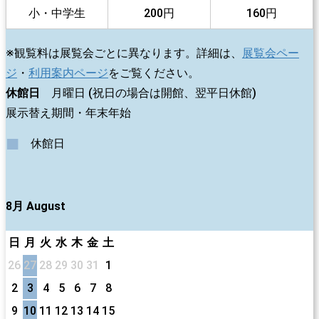
小・中学生
200円
160円
※観覧料は展覧会ごとに異なります。詳細は、
展覧会ペー
ジ
・
利用案内ページ
をご覧ください。
休館日
月曜日 (祝日の場合は開館、翌平日休館)
展示替え期間・年末年始
■
休館日
8月 August
日
月
火
水
木
金
土
26
27
28
29
30
31
1
2
3
4
5
6
7
8
9
10
11
12
13
14
15