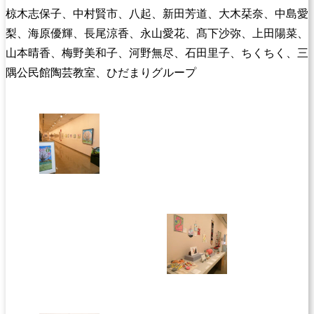
椋木志保子、中村賢市、八起、新田芳道、大木栞奈、中島愛
梨、海原優輝、長尾涼香、永山愛花、髙下沙弥、上田陽菜、
山本晴香、梅野美和子、河野無尽、石田里子、ちくちく、三
隅公民館陶芸教室、ひだまりグループ