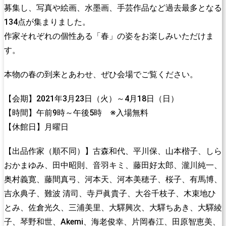
募集し、写真や絵画、水墨画、手芸作品など過去最多となる
134点が集まりました。
作家それぞれの個性ある「春」の姿をお楽しみいただけま
す。
本物の春の到来とあわせ、ぜひ会場でご覧ください。
【会期】2021年3月23日（火）～4月18日（日）
【時間】午前9時～午後5時 ※入場無料
【休館日】月曜日
【出品作家（順不同）】古森和代、平川保、山本楷子、しら
おかまゆみ、田中昭則、音羽キミ、藤田好太郎、瀧川純一、
奥村義寛、藤間真弓、河本天、河本美穂子、桜子、有馬博、
吉永典子、難波 清司、寺戸眞貴子、大谷千枝子、木束地ひ
とみ、佐倉光久、三浦美里、大驛興次、大驛ちあき、大驛綾
子、琴野和世、Akemi、海老俊幸、片岡春江、田原智恵美、