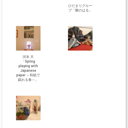
ひだまりグルー
プ「雛のはる」
河本 天
「Spring
playing with
Japanese
paper ～和紙で
戯れる春～」