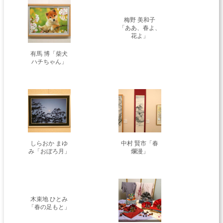
梅野 美和子
「ああ、春よ、
花よ」
有馬 博「柴犬
ハチちゃん」
しらおか まゆ
中村 賢市「春
み「おぼろ月」
爛漫」
木束地 ひとみ
「春の足もと」