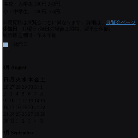
高校・大学生
300円
240円
小・中学生
200円
160円
※観覧料は展覧会ごとに異なります。詳細は、
展覧会ページ
休館日
月曜日 (祝日の場合は開館、翌平日休館)
展示替え期間・年末年始
■
休館日
8月 August
日
月
火
水
木
金
土
26
27
28
29
30
31
1
2
3
4
5
6
7
8
9
10
11
12
13
14
15
16
17
18
19
20
21
22
23
24
25
26
27
28
29
30
31
1
2
3
4
5
9月 September