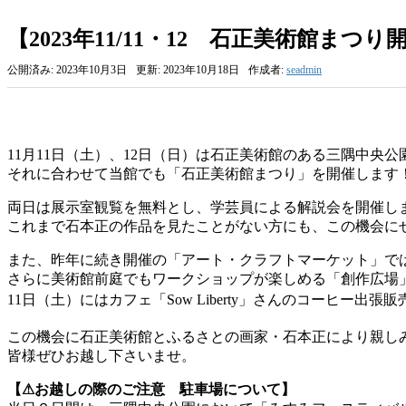
【2023年11/11・12 石正美術館まつり
公開済み: 2023年10月3日
更新: 2023年10月18日
作成者:
seadmin
11月11日（土）、12日（日）は石正美術館のある三隅中央
それに合わせて当館でも「石正美術館まつり」を開催します
両日は展示室観覧を無料とし、学芸員による解説会を開催し
これまで石本正の作品を見たことがない方にも、この機会に
また、昨年に続き開催の「アート・クラフトマーケット」で
さらに美術館前庭でもワークショップが楽しめる「創作広場
11日（土）にはカフェ「Sow Liberty」さんのコーヒー出張販
この機会に石正美術館とふるさとの画家・石本正により親し
皆様ぜひお越し下さいませ。
【⚠お越しの際のご注意 駐車場について】