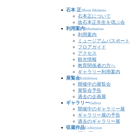
石本 正
About Ishimoto
石本正について
故石本正先生を偲ぶ会
利用案内
Information
利用案内
ミュージアムパスポート
フロアガイド
アクセス
観光情報
教育関係者の方へ
ギャラリー利用案内
展覧会
Exhibition
開催中の展覧会
展覧会予告
過去の企画展
ギャラリー
Gallery
開催中のギャラリー展
ギャラリー展の予告
過去のギャラリー展
収蔵作品
Collection