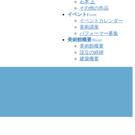
石本 正
その他の作品
イベント
Event
イベントカレンダー
美術講座
パフォーマー募集
美術館概要
About
美術館概要
設立の経緯
建築概要