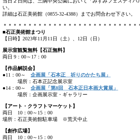
当日２日間は、三隅中央公園において「みすみフェスティバ
い。
詳細は石正美術館（0855-32-4388）までお問合わせ下さい。
＊＊＊＊＊＊＊＊＊＊＊＊＊＊＊＊＊＊＊＊＊＊＊＊＊＊＊
■石正美術館まつり
【日時】2023年11月11日（土）、12日（日）
展示室観覧無料【石正無料】
両日 9：00～17：00
【作品解説会】
●11：00～
企画展「石本正 祈りのかたち展」
場所：石本正記念展示室
●14：00～
企画展「第8回 石本正日本画大賞展」
場所：企画展示室・ギャラリー
【アート・クラフトマーケット】
両日 10：00～15：00
場所：石正美術館駐車場 ※荒天中止
【創作広場】
両日 10：00～15：00