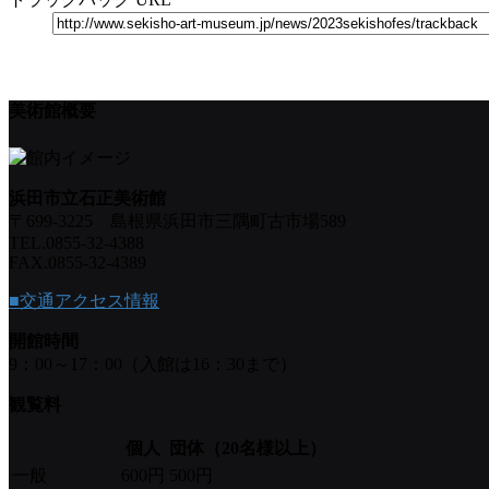
美術館概要
浜田市立石正美術館
〒699-3225 島根県浜田市三隅町古市場589
TEL.0855-32-4388
FAX.0855-32-4389
■交通アクセス情報
開館時間
9：00～17：00（入館は16：30まで）
観覧料
個人
団体（20名様以上）
一般
600円
500円